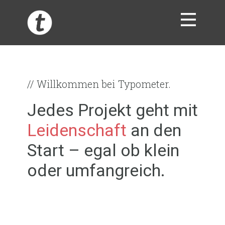
START
ÜBER
// Willkommen bei Typometer.
ADLOG
Jedes Projekt geht mit
KONTAKT
Leidenschaft
an den
AVG
Start – egal ob klein
IMPRESSUM
oder umfangreich.
DATENSCHUTZ