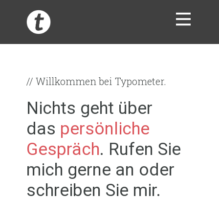
START
ÜBER
// Willkommen bei Typometer.
ADLOG
Nichts geht über
KONTAKT
das
persönliche
AVG
Gespräch
. Rufen Sie
IMPRESSUM
mich gerne an oder
DATENSCHUTZ
schreiben Sie mir.